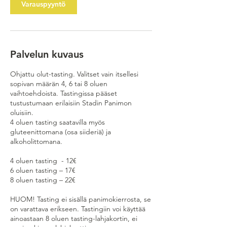
Varauspyyntö
Palvelun kuvaus
Ohjattu olut-tasting. Valitset vain itsellesi
sopivan määrän 4, 6 tai 8 oluen
vaihtoehdoista. Tastingissa pääset
tustustumaan erilaisiin Stadin Panimon
oluisiin.
4 oluen tasting saatavilla myös
gluteenittomana (osa siideriä) ja
alkoholittomana.
4 oluen tasting - 12€
6 oluen tasting – 17€
8 oluen tasting – 22€
HUOM! Tasting ei sisällä panimokierrosta, se
on varattava erikseen. Tastingiin voi käyttää
ainoastaan 8 oluen tasting-lahjakortin, ei