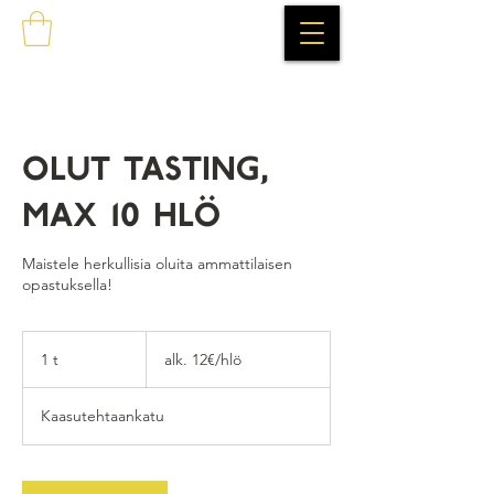
Olut Tasting,
max 10 hlö
Maistele herkullisia oluita ammattilaisen
opastuksella!
alk.
12€/hlö
1 t
1
alk. 12€/hlö
Kaasutehtaankatu