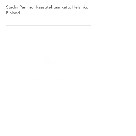
Stadin Panimo, Kaasutehtaankatu, Helsinki,
Finland
Kaasutehtaankatu 1,
Rakennus 6
00540 Helsinki
SEURAA MEITÄ SOMESSA