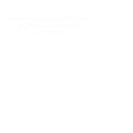
AUKIOLOAJAT
HUOM! SUVILAHDESSA FLOW-FESTARIN
RAKENNUS, ALUE SULJETTU
10.8.-19.8.2026
Stadin Panimobaari
TI-TO: 15-21
PE: 14-23
LA: 13-23
SU & MA: Suljettu
Anniskelu päättyy puoli tuntia
ennen sulkemisaikaa.
Panimopuoti ja
verkkokauppanoudot:
TI-TO: 15-21
PE: 14-21
LA: 13-21
SU & MA: Suljettu
Muut verkkokauppanoudot