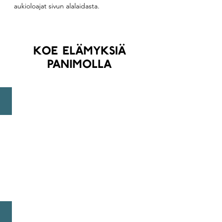
aukioloajat
sivun alalaidasta.
koe elämyksiä
panimolla
PANIMOKIERROS
OLUT-TASTING