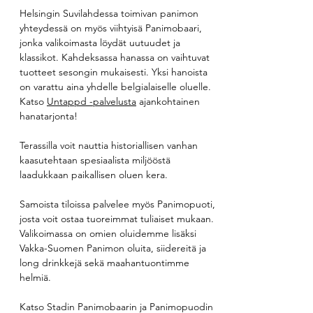
Helsingin Suvilahdessa toimivan panimon
yhteydessä on myös viihtyisä Panimobaari,
jonka valikoimasta löydät uutuudet ja
klassikot. Kahdeksassa hanassa on vaihtuvat
tuotteet sesongin mukaisesti. Yksi hanoista
on varattu aina yhdelle belgialaiselle oluelle.
K
atso
Untappd -palvelusta
ajankohtainen
hanatarjonta!
Terassilla voit nauttia historiallisen vanhan
kaasutehtaan spesiaalista miljööstä
laadukkaan paikallisen oluen kera.
Samoista tiloissa palvelee myös Panimopuoti,
josta voit ostaa tuoreimmat tuliaiset mukaan.
Valikoimassa on omien oluidemme lisäksi
Vakka-Suomen Panimon oluita, siidereitä ja
long drinkkejä sekä maahantuontimme
helmiä.
Katso Stadin Panimobaarin ja Panimopuodin