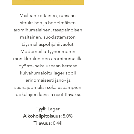
Vaalean keltainen, runsaan
sitruksisen ja hedelmäisen
aromihumalainen, tasapainoisen
maltainen, suodattamaton
täysmallaspohjahiivaolut.
Moderneilla Tyynenmeren
rannikkoalueiden aromihumalilla
pyörre- sekä useaan kertaan
kuivahumaloitu lager sopii
erinomaisesti jano- ja
saunajuomaksi sekä useampien
ruokalajien kanssa nautittavaksi.
Tyyli:
Lager
Alkoholipitoisuus:
5,0%
Tilavuus:
0,44l