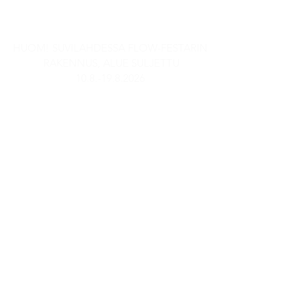
AUKIOLOAJAT
HUOM! SUVILAHDESSA FLOW-FESTARIN
RAKENNUS, ALUE SULJETTU
10.8.-19.8.2026
Stadin Panimobaari
TI-TO: 15-21
PE: 14-23
LA: 13-23
SU & MA: Suljettu
Anniskelu päättyy puoli tuntia
ennen sulkemisaikaa.
Panimopuoti ja
verkkokauppanoudot:
TI-TO: 15-21
PE: 14-21
LA: 13-21
SU & MA: Suljettu