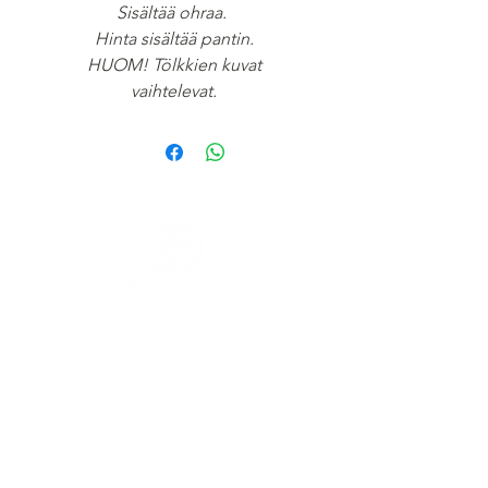
Sisältää ohraa.
Hinta sisältää pantin.
HUOM! Tölkkien kuvat
vaihtelevat.
Kaasutehtaankatu 1,
Rakennus 6
00540 Helsinki
SEURAA MEITÄ SOMESSA