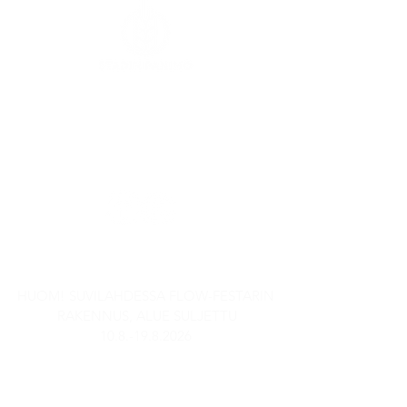
Kaasutehtaankatu 1,
Rakennus 6
00540 Helsinki
SEURAA MEITÄ SOMESSA
AUKIOLOAJAT
HUOM! SUVILAHDESSA FLOW-FESTARIN
RAKENNUS, ALUE SULJETTU
10.8.-19.8.2026
Stadin Panimobaari
TI-TO: 15-21