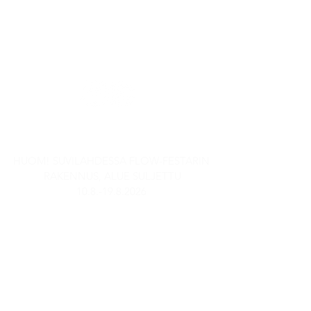
Kaasutehtaankatu 1,
Rakennus 6
00540 Helsinki
SEURAA MEITÄ SOMESSA
AUKIOLOAJAT
HUOM! SUVILAHDESSA FLOW-FESTARIN
RAKENNUS, ALUE SULJETTU
10.8.-19.8.2026
Stadin Panimobaari
TI-TO: 15-21
PE: 14-23
LA: 13-23
SU & MA: Suljettu
Anniskelu päättyy puoli tuntia
ennen sulkemisaikaa.