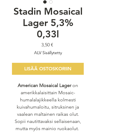
Stadin Mosaical
Lager 5,3%
0,33l
Hinta
3,50 €
ALV Sisällytetty
LISÄÄ OSTOSKORIIN
American Mosaical Lager
on
amerikkalaisittain Mosaic-
humalalajikkeella kolmesti
kuivahumaloitu, sitruksinen ja
vaalean maltainen raikas olut.
Sopii nautittavaksi sellaisenaan,
mutta myös mainio ruokaolut.