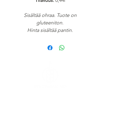
Tilavuus:
0,44l
Sisältää ohraa. Tuote on
gluteeniton.
Hinta sisältää pantin.
Kaasutehtaankatu 1,
Building 6
00540 Helsinki
FOLLOW US ON SOCIAL MEDIA