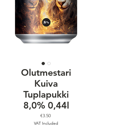
Olutmestari
Kuiva
Tuplapukki
8,0% 0,44l
Price
€3.50
VAT Included