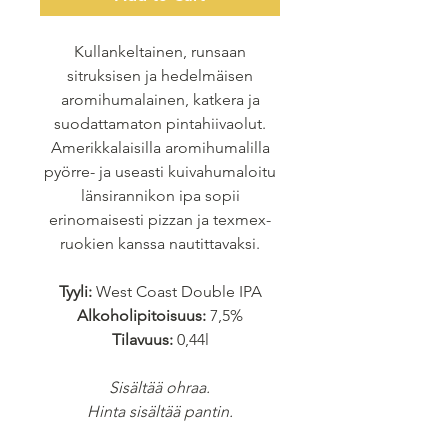
Kullankeltainen, runsaan
sitruksisen ja hedelmäisen
aromihumalainen, katkera ja
suodattamaton pintahiivaolut.
Amerikkalaisilla aromihumalilla
pyörre- ja useasti kuivahumaloitu
länsirannikon ipa sopii
erinomaisesti pizzan ja texmex-
ruokien kanssa nautittavaksi.
Tyyli:
West Coast Double IPA
Alkoholipitoisuus:
7,5%
Tilavuus:
0,44l
Sisältää ohraa.
Hinta sisältää pantin.