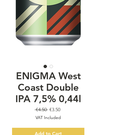
ENIGMA West
Coast Double
IPA 7,5% 0,44l
Regular
Sale
 €4.50 
€3.50
Price
Price
VAT Included
Add to Cart