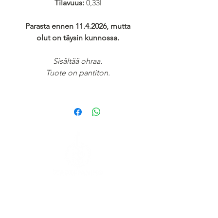
Tilavuus:
0,33l
Parasta ennen 11.4.2026, mutta
olut on täysin kunnossa.
Sisältää ohraa.
Tuote on pantiton.
Kaasutehtaankatu 1,
Rakennus 6
00540 Helsinki