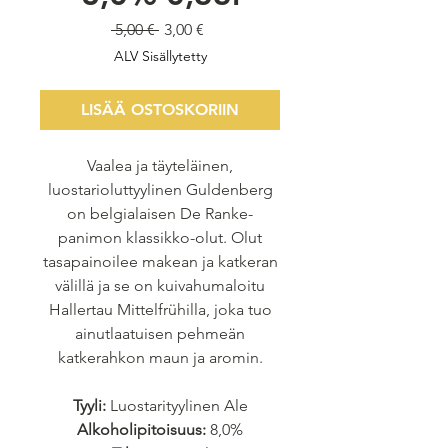
Normaali
Alehinta
 5,00 € 
3,00 €
hinta
ALV Sisällytetty
LISÄÄ OSTOSKORIIN
Vaalea ja täyteläinen,
luostarioluttyylinen Guldenberg
on belgialaisen De Ranke-
panimon klassikko-olut. Olut
tasapainoilee makean ja katkeran
välillä ja se on kuivahumaloitu
Hallertau Mittelfrühilla, joka tuo
ainutlaatuisen pehmeän
katkerahkon maun ja aromin.
Tyyli:
Luostarityylinen Ale
Alkoholipitoisuus:
8,0%