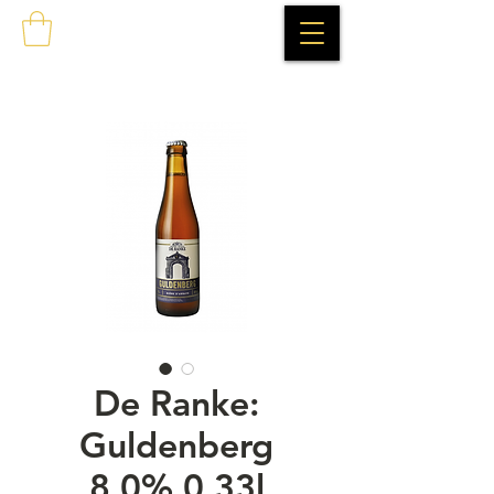
De Ranke:
Guldenberg
8,0% 0,33l