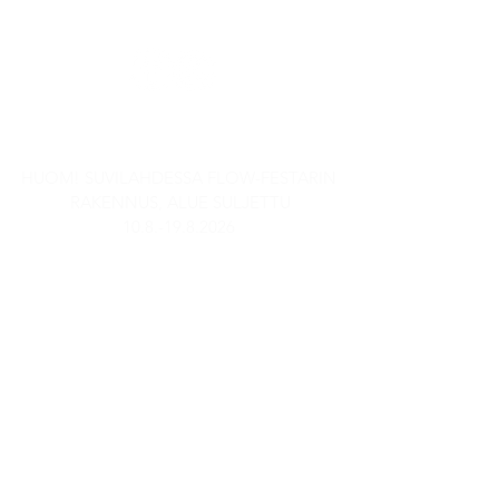
SEURAA MEITÄ SOMESSA
AUKIOLOAJAT
HUOM! SUVILAHDESSA FLOW-FESTARIN
RAKENNUS, ALUE SULJETTU
10.8.-19.8.2026
Stadin Panimobaari
TI-TO: 15-21
PE: 14-23
LA: 13-23
SU & MA: Suljettu
Anniskelu päättyy puoli tuntia
ennen sulkemisaikaa.
Panimopuoti ja
verkkokauppanoudot: