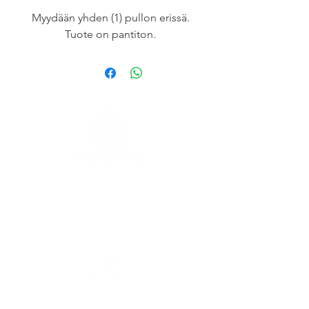
Myydään yhden (1) pullon erissä.
Tuote on pantiton.
Kaasutehtaankatu 1,
Building 6
00540 Helsinki
FOLLOW US ON SOCIAL MEDIA
OPENING HOURS